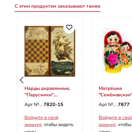
С этим продуктом заказывают также
Пропустить галерею продуктов
Нарды деревянные,
Матрёшка
"Парусники",
"Семёновская"
600х600 мм
(5 мест)
Арт №..:
7820-15
Арт №..:
7877
Войдите в свой
Войдите в сво
аккаунт
, чтобы видеть
аккаунт
, чтобы
цены.
цены.