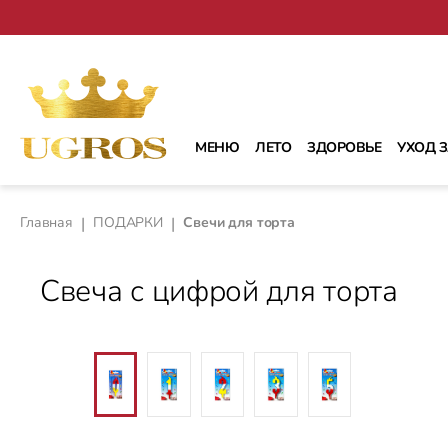
рейти к основному содержанию
Перейти к поиску
Перейти к основной навигации
МЕНЮ
ЛЕТО
ЗДОРОВЬЕ
УХОД 
Главная
|
ПОДАРКИ
|
Свечи для торта
Свеча с цифрой для торта
Пропустить галерею изображений