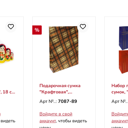
Скидка
%
Подарочная сумка
Набор 
, 18 см
"Крафтовая",
сумок, "
"Клетка", L, 44х32 см
23х18 
Арт №..:
7087-89
Арт №..
(верти
й
Войдите в свой
Войдите
 видеть
аккаунт
, чтобы видеть
аккаунт
цены.
цены.