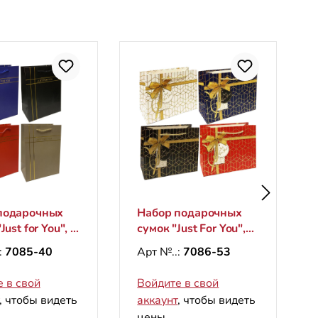
подарочных
Набор подарочных
Just for You", S,
сумок "Just For You",
см
M, 26х33см
:
7085-40
Арт №..:
7086-53
кальные)
(горизонтальные)
 в свой
Войдите в свой
, чтобы видеть
аккаунт
, чтобы видеть
цены.