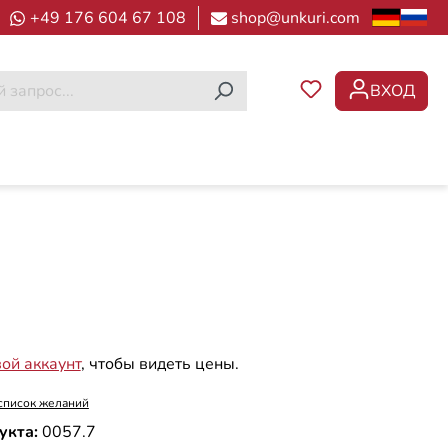
+49 176 604 67 108
shop@unkuri.com
ВХОД
У ВАС ЕСТЬ ТОВ
вой аккаунт
, чтобы видеть цены.
список желаний
укта:
0057.7