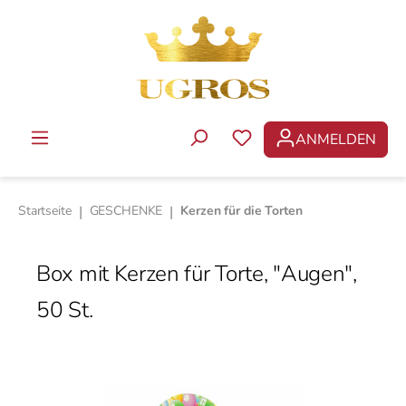
Zum Hauptinhalt springen
ANMELDEN
DU HAST 0 PRODUKTE 
Startseite
|
GESCHENKE
|
Kerzen für die Torten
Box mit Kerzen für Torte, "Augen",
50 St.
Bildergalerie überspringen