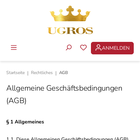
Zum Hauptinhalt springen
ANMELDEN
DU HAST 0 PRODUKTE 
Startseite
|
Rechtliches
|
AGB
Allgemeine Geschäftsbedingungen
(AGB)
§ 1 Allgemeines
1.1. Diese Allgemeinen Geschäftsbedingungen (AGB)