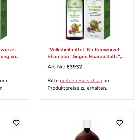
nwurzel-
"Volksheilmittel" Klettenwurzel-
rung und
Shampoo "Gegen Haarausfalls",
200 ml
Art-Nr.:
63932
um
Bitte
melden Sie sich an
um
n.
Produktpreise zu erhalten.