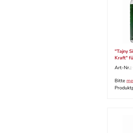
"Tajny 
Kraft" f
Art-Nr.:
Bitte
me
Produktp