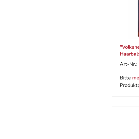
"Volkshe
Haarbal
Haarausf
Art-Nr.:
Bitte
me
Produktp