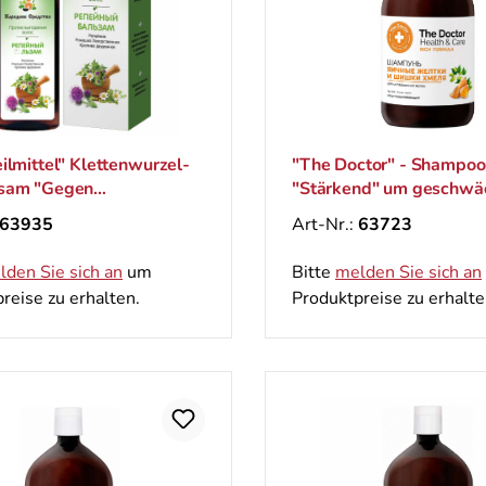
ilmittel" Klettenwurzel-
"The Doctor" - Shampoo
sam "Gegen
"Stärkend" um geschwä
alls", 200 ml
Haar zu stärken, 946 ml
63935
Art-Nr.:
63723
lden Sie sich an
um
Bitte
melden Sie sich an
reise zu erhalten.
Produktpreise zu erhalte