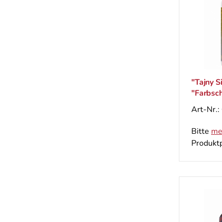
"Tajny S
"Farbsch
und colo
Art-Nr.:
Bitte
me
Produktp