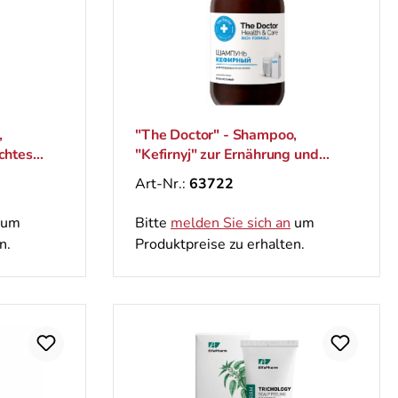
,
"The Doctor" - Shampoo,
chtes
"Kefirnyj" zur Ernährung und
Kräftigung Haar, 946 ml
Art-Nr.:
63722
um
Bitte
melden Sie sich an
um
n.
Produktpreise zu erhalten.