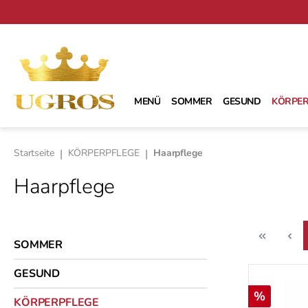
m Hauptinhalt springen
Zur Suche springen
Zur Hauptnavigation springen
MENÜ
SOMMER
GESUND
KÖRPER
Startseite
|
KÖRPERPFLEGE
|
Haarpflege
Haarpflege
SOMMER
GESUND
Rabatt
%
KÖRPERPFLEGE