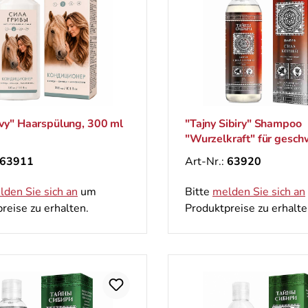
ivy" Haarspülung, 300 ml
"Tajny Sibiry" Shampoo
"Wurzelkraft" für gesc
und zu Haarausfall neig
63911
Art-Nr.:
63920
Haarе, 300 ml
lden Sie sich an
um
Bitte
melden Sie sich an
reise zu erhalten.
Produktpreise zu erhalte