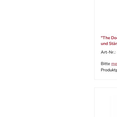
"The Do
und Stä
glanzlo
Art-Nr.:
Haar, 9
Bitte
me
Produktp