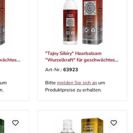
"Tajny Sibiry" Haarbalsam
hwächtes
"Wurzelkraft" für geschwächtes
endes
und zu Haarausfall neigendes
Art-Nr.:
63923
Haarе, 300 ml
um
Bitte
melden Sie sich an
um
n.
Produktpreise zu erhalten.