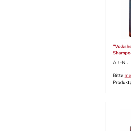
"Volkshe
Shampoo
Kräftigu
Art-Nr.:
Bitte
me
Produktp