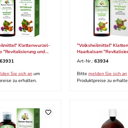
ilmittel" Klettenwurzel-
"Volksheilmittel" Klette
 "Revitalisierung und
Haarbalsam "Revitalisie
ng", 200 ml
Kräftigung", 200 ml
63931
Art-Nr.:
63934
lden Sie sich an
um
Bitte
melden Sie sich an
reise zu erhalten.
Produktpreise zu erhalte