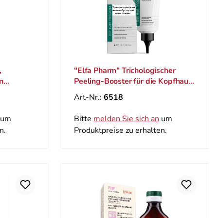
,
"Elfa Pharm" Trichologischer
n
Peeling-Booster für die Kopfhau
und fettiges Haar, mit
Art-Nr.:
6518
Brennnessel, 100 ml
um
Bitte
melden Sie sich an
um
n.
Produktpreise zu erhalten.