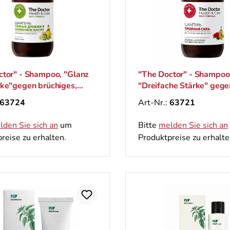
ctor" - Shampoo, "Glanz
"The Doctor" - Shampoo
rke"gegen brüchiges,
"Dreifache Stärke" gege
ses und geschädigtes
Haarausfall, 946 ml
63724
Art-Nr.:
63721
46 ml
lden Sie sich an
um
Bitte
melden Sie sich an
reise zu erhalten.
Produktpreise zu erhalte