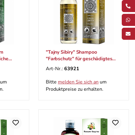
am
"Tajny Sibiry" Shampoo
iche
"Farbschutz" für geschädigtes
und coloriertes Haarе, 300 ml
Art-Nr.:
63921
um
Bitte
melden Sie sich an
um
n.
Produktpreise zu erhalten.