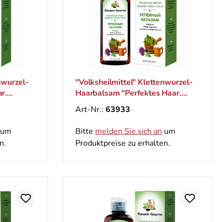
nwurzel-
"Volksheilmittel" Klettenwurzel-
r.
Haarbalsam "Perfektes Haar.
lanz", 200
Gesundheit, Kraft und Glanz", 200
Art-Nr.:
63933
ml
um
Bitte
melden Sie sich an
um
n.
Produktpreise zu erhalten.