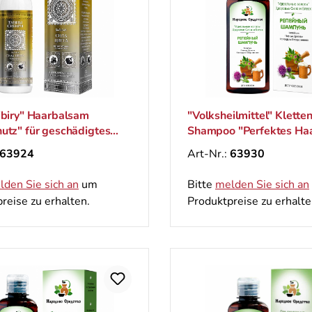
ibiry" Haarbalsam
"Volksheilmittel" Klette
utz" für geschädigtes
Shampoo "Perfektes Haa
riertes Haarе, 300 ml
Gesundheit, Kraft und G
63924
Art-Nr.:
63930
ml
lden Sie sich an
um
Bitte
melden Sie sich an
reise zu erhalten.
Produktpreise zu erhalte