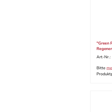
"Green 
Regener
Falten, 
Art-Nr.:
Bitte
me
Produktp