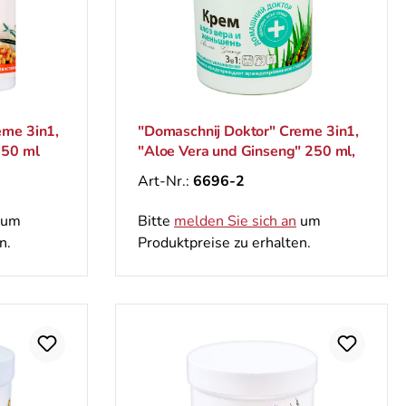
eme 3in1,
"Domaschnij Doktor" Creme 3in1,
250 ml
"Aloe Vera und Ginseng" 250 ml,
Art-Nr.:
6696-2
um
Bitte
melden Sie sich an
um
n.
Produktpreise zu erhalten.