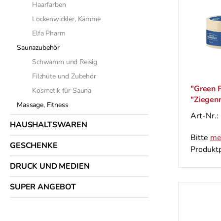
Haarfarben
Lockenwickler, Kämme
Elfa Pharm
Saunazubehör
Schwamm und Reisig
Filzhüte und Zubehör
"Green 
Kosmetik für Sauna
"Ziegen
Massage, Fitness
Art-Nr.:
HAUSHALTSWAREN
Bitte
me
GESCHENKE
Produktp
DRUCK UND MEDIEN
SUPER ANGEBOT