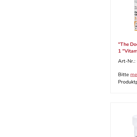
"The Doc
1 "Vitam
energeti
Art-Nr.:
Bitte
me
Produktp