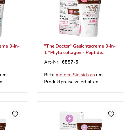
eme 3-in-
"The Doctor" Gesichtscreme 3-in-
1 "Phyto collagen - Peptide
e Formel,
Complex", Gegen-Aging-
Art-Nr.:
6857-5
Komplex, 40 ml
um
Bitte
melden Sie sich an
um
n.
Produktpreise zu erhalten.