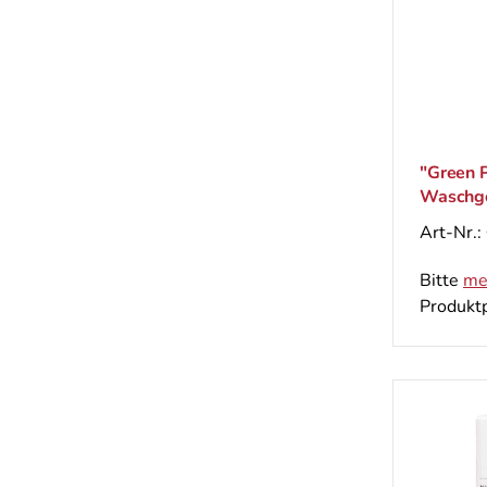
"Green 
Waschge
Leinsam
Art-Nr.:
Bitte
me
Produktp