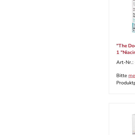
"The Doc
1 "Niaci
Hautfet
Art-Nr.:
Hautton
Bitte
me
Produktp