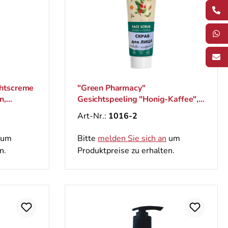
chtscreme
"Green Pharmacy"
n,
Gesichtspееling "Honig-Kaffee",
s und
75 ml
Art-Nr.:
1016-2
um
Bitte
melden Sie sich an
um
n.
Produktpreise zu erhalten.