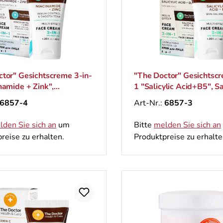
tor" Gesichtscreme 3-in-
"The Doctor" Gesichtscr
namide + Zink",
1 "Salicylic Acid+B5", Sa
tigkeit und ebenmäßiger
für Hautbalance, 40 ml
6857-4
Art-Nr.:
6857-3
, 40 ml
lden Sie sich an
um
Bitte
melden Sie sich an
reise zu erhalten.
Produktpreise zu erhalte