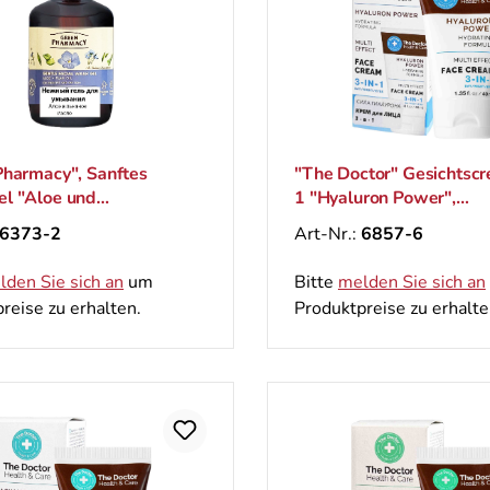
Pharmacy", Sanftes
"The Doctor" Gesichtscr
l "Aloe und
1 "Hyaluron Power",
enöl", 270 ml
feuchtigskeitsspendend
6373-2
Art-Nr.:
6857-6
40 ml
lden Sie sich an
um
Bitte
melden Sie sich an
reise zu erhalten.
Produktpreise zu erhalte