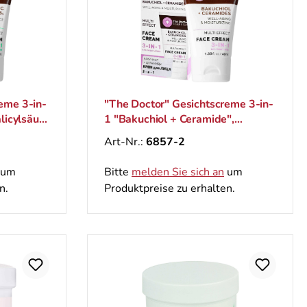
eme 3-in-
"The Doctor" Gesichtscreme 3-in-
licylsäure
1 "Bakuchiol + Ceramide",
Verjüngt und spendet
Art-Nr.:
6857-2
Feuchtigkeit, 40 ml
um
Bitte
melden Sie sich an
um
n.
Produktpreise zu erhalten.