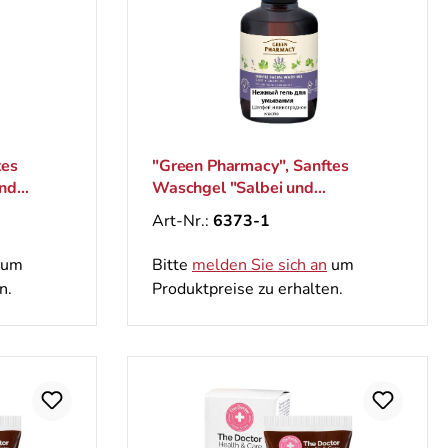
tes
"Green Pharmacy", Sanftes
und
Waschgel "Salbei und
Traubenkernöl", 270 ml
Art-Nr.:
6373-1
um
Bitte
melden Sie sich an
um
n.
Produktpreise zu erhalten.