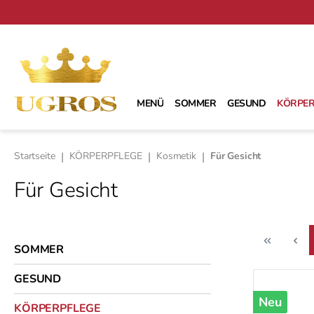
m Hauptinhalt springen
Zur Suche springen
Zur Hauptnavigation springen
MENÜ
SOMMER
GESUND
KÖRPER
Startseite
|
KÖRPERPFLEGE
|
Kosmetik
|
Für Gesicht
Für Gesicht
SOMMER
GESUND
Neu
KÖRPERPFLEGE