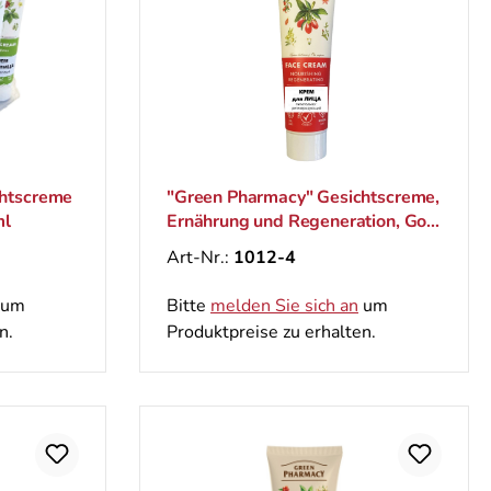
chtscreme
"Green Pharmacy" Gesichtscreme,
ml
Ernährung und Regeneration, Goji
und Olive, Tag/Nacht, 100 ml
Art-Nr.:
1012-4
um
Bitte
melden Sie sich an
um
n.
Produktpreise zu erhalten.