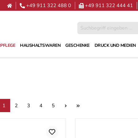
+49 911 322 488 0
+49 911 322 444 41
PFLEGE
HAUSHALTSWAREN
GESCHENKE
DRUCK UND MEDIEN
Seite
Seite
Seite
Seite
Seite
1
2
3
4
5