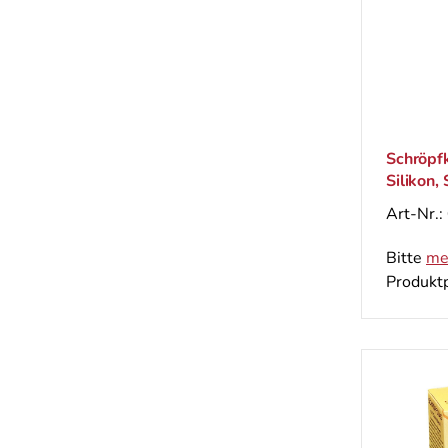
Schröpf
Silikon, 
Art-Nr.:
Bitte
me
Produktp