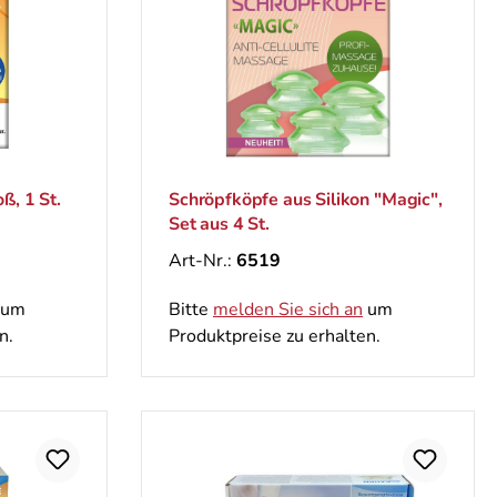
ß, 1 St.
Schröpfköpfe aus Silikon "Magic",
Set aus 4 St.
Art-Nr.:
6519
um
Bitte
melden Sie sich an
um
n.
Produktpreise zu erhalten.