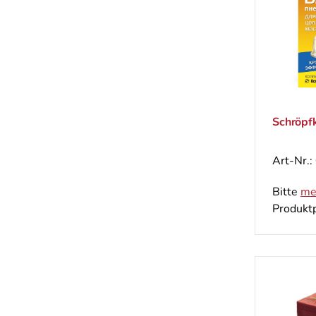
Schröpfk
Art-Nr.:
Bitte
me
Produktp