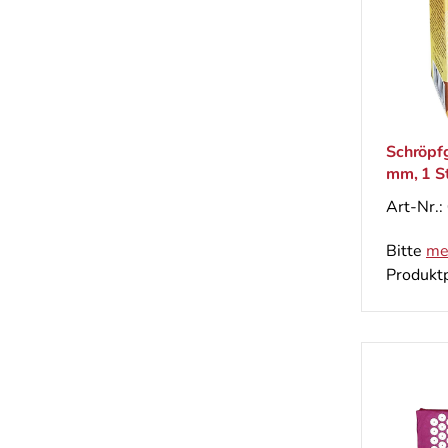
Schröpf
mm, 1 St
Art-Nr.:
Bitte
me
Produktp