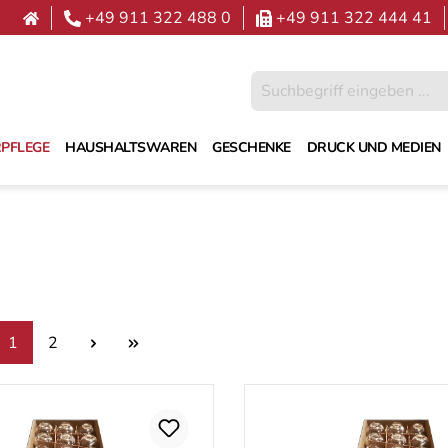
+49 911 322 488 0
+49 911 322 444 41
PFLEGE
HAUSHALTSWAREN
GESCHENKE
DRUCK UND MEDIEN
Seite
Seite
1
2