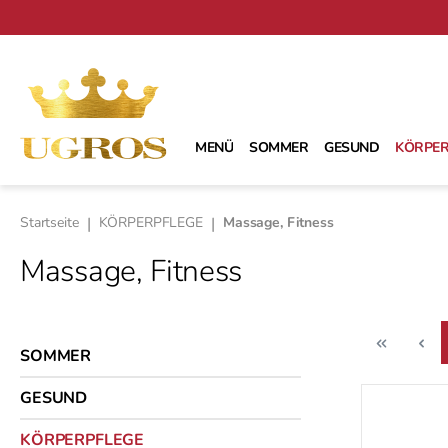
m Hauptinhalt springen
Zur Suche springen
Zur Hauptnavigation springen
MENÜ
SOMMER
GESUND
KÖRPER
Startseite
|
KÖRPERPFLEGE
|
Massage, Fitness
Massage, Fitness
SOMMER
GESUND
KÖRPERPFLEGE