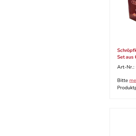
Schröpf
Set aus 
Art-Nr.:
Bitte
me
Produktp