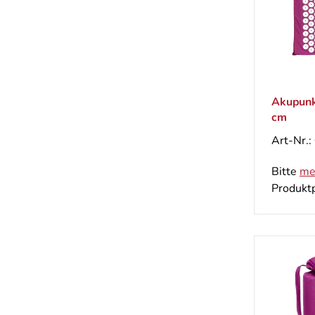
Akupunk
cm
Art-Nr.:
Bitte
me
Produktp