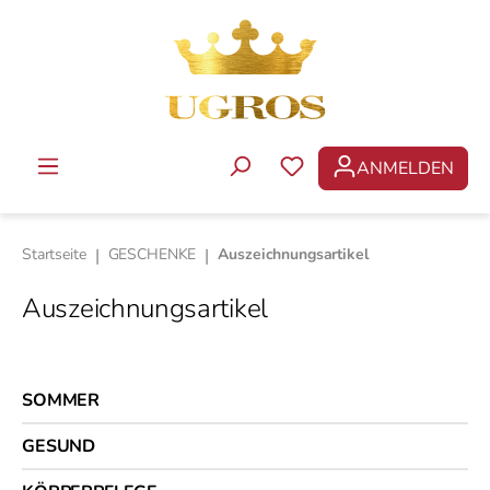
Zum Hauptinhalt springen
ANMELDEN
DU HAST 0 PRODUKTE 
Startseite
|
GESCHENKE
|
Auszeichnungsartikel
Auszeichnungsartikel
SOMMER
GESUND