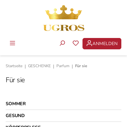
Zum Hauptinhalt springen
ANMELDEN
DU HAST 0 PRODUKTE 
Startseite
|
GESCHENKE
|
Parfum
|
Für sie
Für sie
SOMMER
GESUND