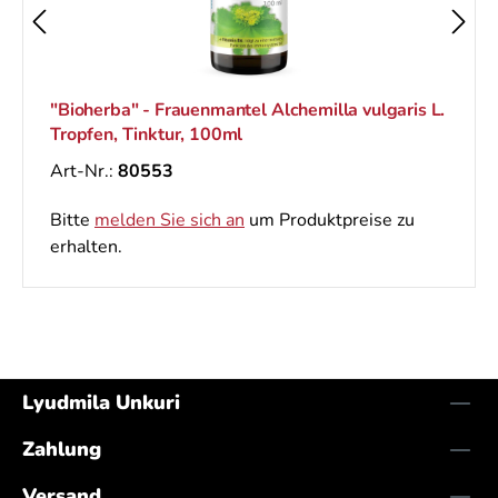
"Bioherba" - Frauenmantel Alchemilla vulgaris L.
Tropfen, Tinktur, 100ml
Art-Nr.:
80553
Bitte
melden Sie sich an
um Produktpreise zu
erhalten.
Lyudmila Unkuri
Zahlung
Versand