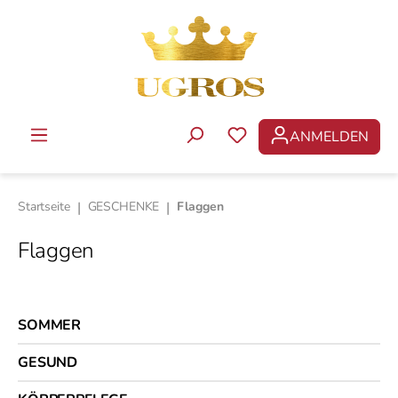
Zum Hauptinhalt springen
ANMELDEN
DU HAST 0 PRODUKTE 
Startseite
|
GESCHENKE
|
Flaggen
Flaggen
SOMMER
GESUND