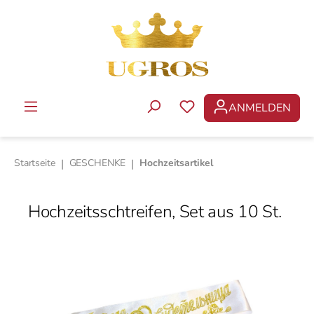
Zum Hauptinhalt springen
ANMELDEN
DU HAST 0 PRODUKTE 
Startseite
|
GESCHENKE
|
Hochzeitsartikel
Hochzeitsschtreifen, Set aus 10 St.
Bildergalerie überspringen