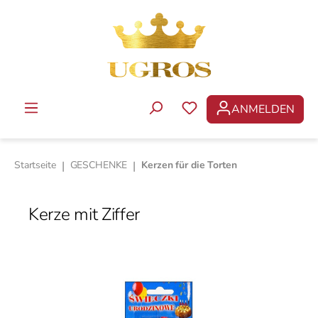
Zum Hauptinhalt springen
ANMELDEN
DU HAST 0 PRODUKTE 
Startseite
|
GESCHENKE
|
Kerzen für die Torten
Kerze mit Ziffer
Bildergalerie überspringen