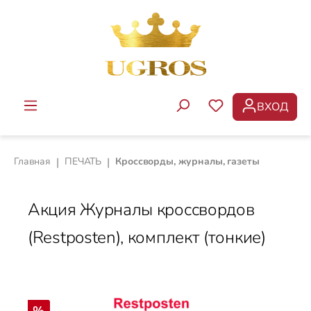
Перейти к основному содержанию
ВХОД
У ВАС ЕСТЬ ТОВ
Главная
|
ПЕЧАТЬ
|
Кроссворды, журналы, газеты
Акция Журналы кроссвордов
(Restposten), комплект (тонкие)
Пропустить галерею изображений
Скидка