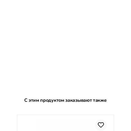
Пропустить галерею продуктов
С этим продуктом заказывают также
С
%