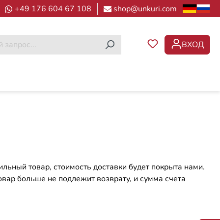
+49 176 604 67 108
shop@unkuri.com
ВХОД
У ВАС ЕСТЬ ТОВ
льный товар, стоимость доставки будет покрыта нами.
овар больше не подлежит возврату, и сумма счета