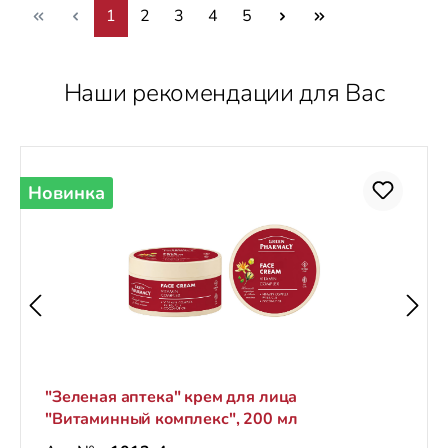
Страница
Страница
Страница
Страница
Страница
1
2
3
4
5
Наши рекомендации для Вас
Пропустить галерею продуктов
Новинка
"Зеленая аптека" крем для лица
"Витаминный комплекс", 200 мл