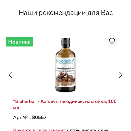
Наши рекомендации для Вас
Пропустить галерею продуктов
Новинка
"Bioherba" - Капли с гвоздикой, настойка, 100
мл
Арт №..:
80557
Войдите в свой аккаунт
, чтобы видеть цены.