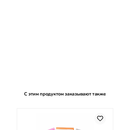
Пропустить галерею продуктов
С этим продуктом заказывают также
С
%