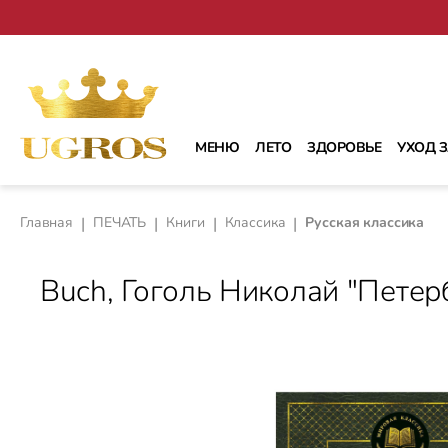
рейти к основному содержанию
Перейти к поиску
Перейти к основной навигации
МЕНЮ
ЛЕТО
ЗДОРОВЬЕ
УХОД 
Главная
|
ПЕЧАТЬ
|
Книги
|
Классика
|
Русская классика
Buch, Гоголь Николай "Петер
Пропустить галерею изображений