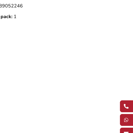
89052246
 pack:
1