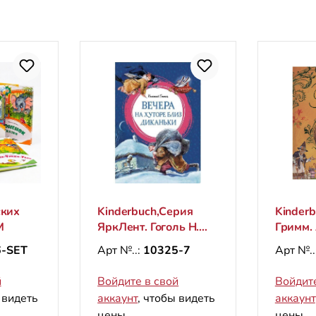
ских
Kinderbuch,Серия
Kinderb
М
ЯркЛент. Гоголь Н.
Гримм.
"Вечера на хуторе
сказки
-SET
Арт №..:
10325-7
Арт №..
близ Диканьки"
сказоч
й
Войдите в свой
Войдите
 видеть
аккаунт
, чтобы видеть
аккаунт
цены.
цены.