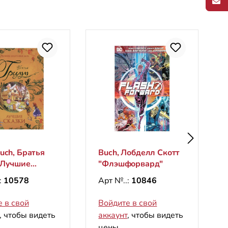
uch, Братья
Buch, Лобделл Скотт
 Лучшие
"Флэшфорвард"
 (Великие
:
10578
Арт №..:
10846
ники мира)
 в свой
Войдите в свой
, чтобы видеть
аккаунт
, чтобы видеть
цены.