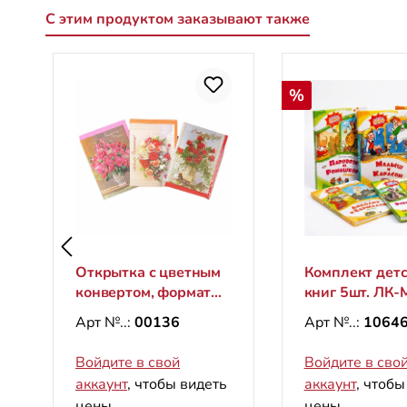
С этим продуктом заказывают также
Пропустить галерею продуктов
Скидка
%
Открытка с цветным
Комплект дет
конвертом, формат
книг 5шт. ЛК-
B6
Арт №..:
00136
Арт №..:
10646
Войдите в свой
Войдите в сво
аккаунт
, чтобы видеть
аккаунт
, чтобы
цены.
цены.