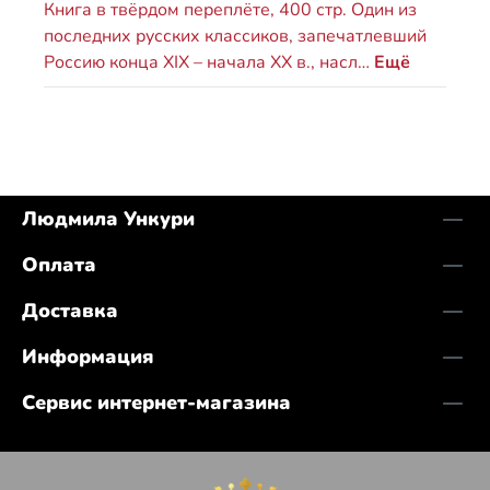
Книга в твёрдом переплёте, 400 стр. Один из
последних русских классиков, запечатлевший
Россию конца XIX – начала XX в., насл…
Ещё
Людмила Ункури
Оплата
Доставка
Информация
Сервис интернет-магазина