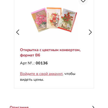
С
%
Открытка с цветным конвертом,
формат B6
Арт №..:
00136
Войдите в свой аккаунт
, чтобы
видеть цены.
Описание