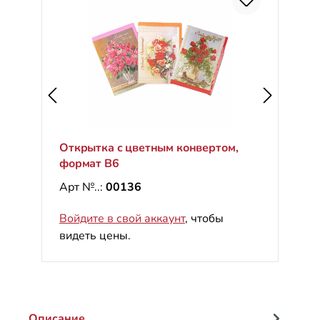
С
%
Открытка с цветным конвертом,
формат B6
Арт №..:
00136
Войдите в свой аккаунт
, чтобы
видеть цены.
Описание