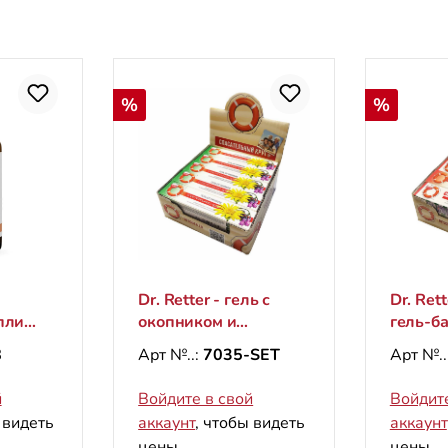
Скидка
Скидка
%
%
Dr. Retter - гель с
Dr. Ret
пли
окопником и
гель-б
),
арникой, 50 g
"Горчи
8
Арт №..:
7035-SET
Арт №..
мл
для ма
"Разог
й
Войдите в свой
Войдите
(5+5шт.
 видеть
аккаунт
, чтобы видеть
аккаунт
диспле
цены.
цены.