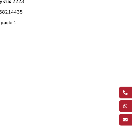
укта:
2223
58214435
 pack:
1