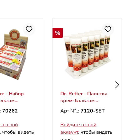
Скидка
%
Н
ter - Набор
Dr. Retter - Палетка
альзам
крем-бальзам
чный"+крем
"Гусиный", 100 мл
:
70262
Арт №..:
7120-SET
ссажа
ревающий",
 в свой
Войдите в свой
) в картонном
, чтобы видеть
аккаунт
, чтобы видеть
е
цены.