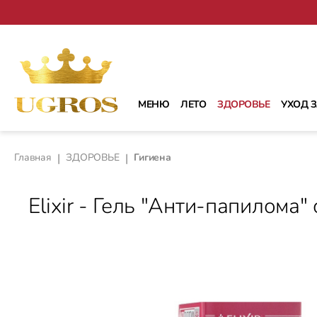
рейти к основному содержанию
Перейти к поиску
Перейти к основной навигации
МЕНЮ
ЛЕТО
ЗДОРОВЬЕ
УХОД 
Главная
|
ЗДОРОВЬЕ
|
Гигиена
Elixir - Гель "Анти-папилома"
Пропустить галерею изображений