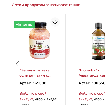
С этим продуктом заказывают также
Пропустить галерею продуктов
Новинка
"Зеленая аптека"
"Bioherba" -
соль для ванн с
Ашваганда ка
сандаловым деревом
(ягоды для сна
Арт №..:
65086
Арт №..:
8055
и пачули в банке с
настойка 100 
крышкой, 1000 g
Войдите в свой
Войдите в сво
аккаунт
, чтобы видеть
аккаунт
, чтобы
цены.
цены.