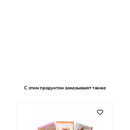
Пропустить галерею продуктов
С этим продуктом заказывают также
С
%