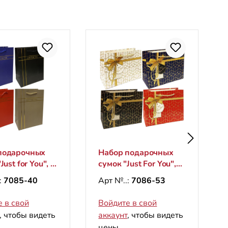
подарочных
Набор подарочных
Just for You", S,
сумок "Just For You",
см
M, 26х33см
:
7085-40
Арт №..:
7086-53
кальные)
(горизонтальные)
 в свой
Войдите в свой
, чтобы видеть
аккаунт
, чтобы видеть
цены.