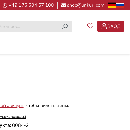
+49 176 604 67 108
shop@unkuri.com
ВХОД
У ВАС ЕСТЬ ТОВ
вой аккаунт
, чтобы видеть цены.
список желаний
укта:
0084-2