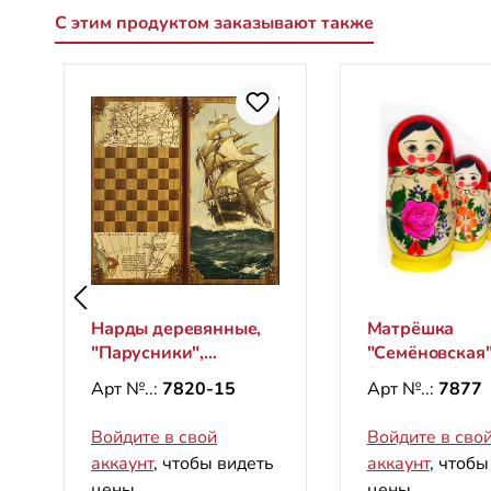
С этим продуктом заказывают также
Пропустить галерею продуктов
Нарды деревянные,
Матрёшка
"Парусники",
"Семёновская"
600х600 мм
(5 мест)
Арт №..:
7820-15
Арт №..:
7877
Войдите в свой
Войдите в сво
аккаунт
, чтобы видеть
аккаунт
, чтобы
цены.
цены.