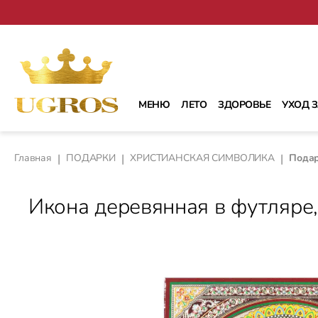
рейти к основному содержанию
Перейти к поиску
Перейти к основной навигации
МЕНЮ
ЛЕТО
ЗДОРОВЬЕ
УХОД 
Главная
|
ПОДАРКИ
|
ХРИСТИАНСКАЯ СИМВОЛИКА
|
Пода
Икона деревянная в футляре,
Пропустить галерею изображений