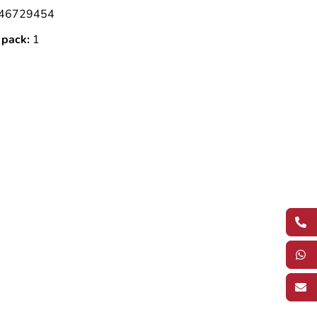
46729454
 pack:
1