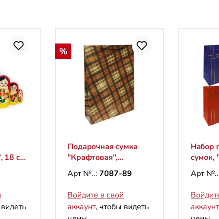
Скидка
%
Подарочная сумка
Набор 
, 18 см
"Крафтовая",
сумок, "
"Клетка", L, 44х32 см
23х18 
Арт №..:
7087-89
Арт №..
(верти
й
Войдите в свой
Войдите
 видеть
аккаунт
, чтобы видеть
аккаунт
цены.
цены.