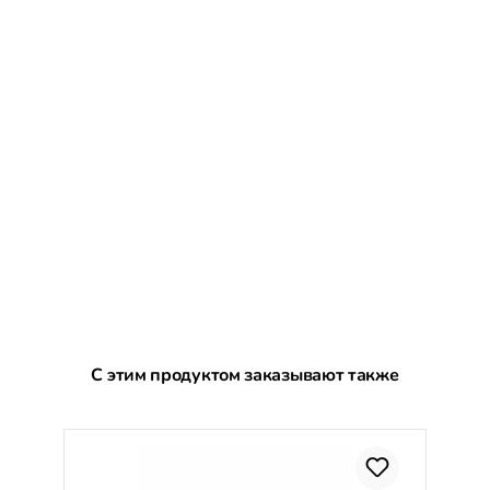
Пропустить галерею продуктов
С этим продуктом заказывают также
С
%