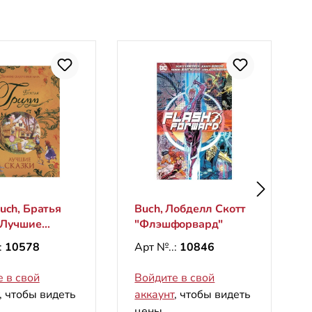
uch, Братья
Buch, Лобделл Скотт
 Лучшие
"Флэшфорвард"
 (Великие
:
10578
Арт №..:
10846
ники мира)
 в свой
Войдите в свой
, чтобы видеть
аккаунт
, чтобы видеть
цены.