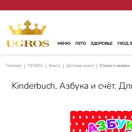
рейти к основному содержанию
Перейти к поиску
Перейти к основной навигации
МЕНЮ
ЛЕТО
ЗДОРОВЬЕ
УХОД 
Главная
|
ПЕЧАТЬ
|
Книги
|
Детские книги
|
Стихи и сказки
Kinderbuch, Азбука и счёт. Д
Пропустить галерею изображений