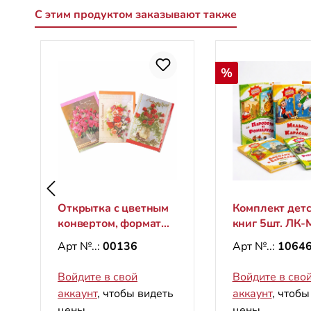
С этим продуктом заказывают также
Пропустить галерею продуктов
Скидка
%
Открытка с цветным
Комплект дет
конвертом, формат
книг 5шт. ЛК-
B6
Арт №..:
00136
Арт №..:
10646
Войдите в свой
Войдите в сво
аккаунт
, чтобы видеть
аккаунт
, чтобы
цены.
цены.