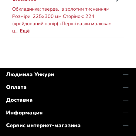
Обкладинка: тверда, із золотим тисненням
Розміри: 225х300 мм Сторінок: 224
(крейдований папір) «Перші казки малюка» —
ц…
Ещё
Людмила Ункури
Оплата
Доставка
Информация
Сервис интернет-магазина