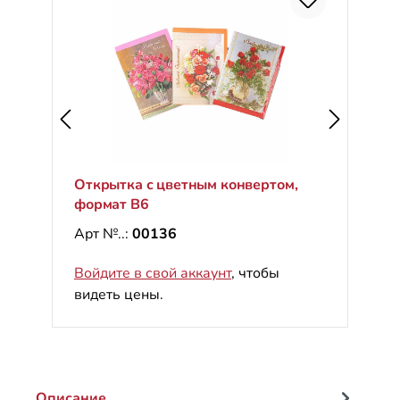
С
%
Открытка с цветным конвертом,
формат B6
Арт №..:
00136
Войдите в свой аккаунт
, чтобы
видеть цены.
Описание