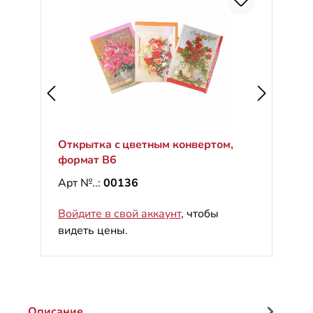
С
%
Открытка с цветным конвертом,
формат B6
Арт №..:
00136
Войдите в свой аккаунт
, чтобы
видеть цены.
Описание