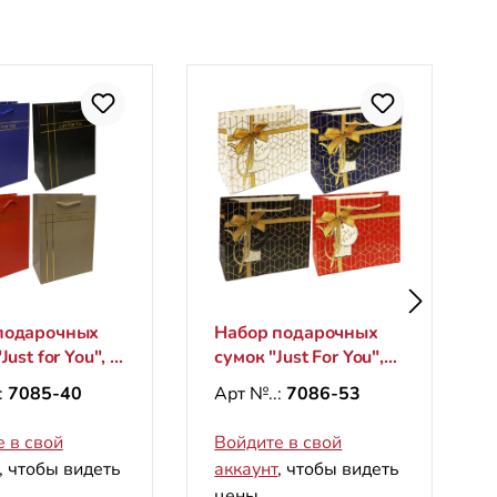
подарочных
Набор подарочных
Just for You", S,
сумок "Just For You",
см
M, 26х33см
:
7085-40
Арт №..:
7086-53
кальные)
(горизонтальные)
 в свой
Войдите в свой
, чтобы видеть
аккаунт
, чтобы видеть
цены.