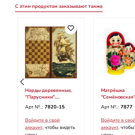
С этим продуктом заказывают также
Пропустить галерею продуктов
Нарды деревянные,
Матрёшка
"Парусники",
"Семёновская"
600х600 мм
(5 мест)
Арт №..:
7820-15
Арт №..:
7877
Войдите в свой
Войдите в сво
аккаунт
, чтобы видеть
аккаунт
, чтобы
цены.
цены.