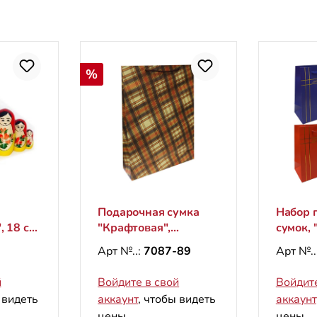
Скидка
%
Подарочная сумка
Набор 
, 18 см
"Крафтовая",
сумок, "
"Клетка", L, 44х32 см
23х18 
Арт №..:
7087-89
Арт №..
(верти
й
Войдите в свой
Войдите
 видеть
аккаунт
, чтобы видеть
аккаунт
цены.
цены.