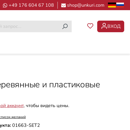
+49 176 604 67 108
shop@unkuri.com
ВХОД
У ВАС ЕСТЬ ТОВ
деревянные и пластиковые
вой аккаунт
, чтобы видеть цены.
список желаний
укта:
01663-SET2