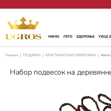
рейти к основному содержанию
Перейти к поиску
Перейти к основной навигации
МЕНЮ
ЛЕТО
ЗДОРОВЬЕ
УХОД 
Главная
|
ПОДАРКИ
|
ХРИСТИАНСКАЯ СИМВОЛИКА
|
Авто-
Набор подвесок на деревянны
Пропустить галерею изображений