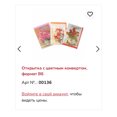
С
%
Открытка с цветным конвертом,
формат B6
Арт №..:
00136
Войдите в свой аккаунт
, чтобы
видеть цены.