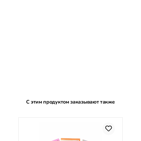
Пропустить галерею продуктов
С этим продуктом заказывают также
С
%