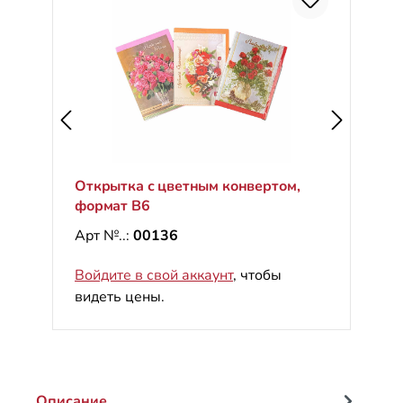
С
%
Открытка с цветным конвертом,
формат B6
Арт №..:
00136
Войдите в свой аккаунт
, чтобы
видеть цены.
Описание