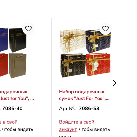
подарочных
Набор подарочных
Just for You", S,
сумок "Just For You",
см
M, 26х33см
:
7085-40
Арт №..:
7086-53
кальные)
(горизонтальные)
 в свой
Войдите в свой
, чтобы видеть
аккаунт
, чтобы видеть
цены.