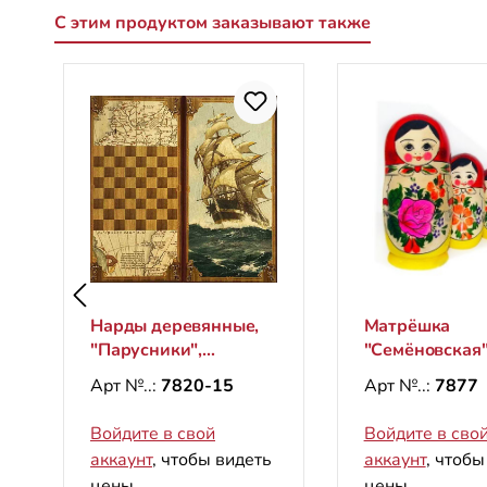
С этим продуктом заказывают также
Пропустить галерею продуктов
Нарды деревянные,
Матрёшка
"Парусники",
"Семёновская"
600х600 мм
(5 мест)
Арт №..:
7820-15
Арт №..:
7877
Войдите в свой
Войдите в сво
аккаунт
, чтобы видеть
аккаунт
, чтобы
цены.
цены.