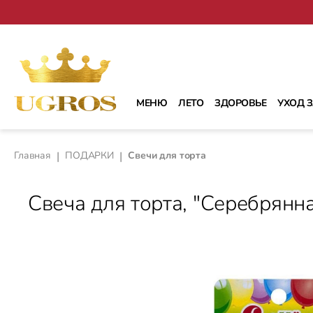
рейти к основному содержанию
Перейти к поиску
Перейти к основной навигации
МЕНЮ
ЛЕТО
ЗДОРОВЬЕ
УХОД 
Главная
|
ПОДАРКИ
|
Свечи для торта
Свеча для торта, "Серебрянна
Пропустить галерею изображений