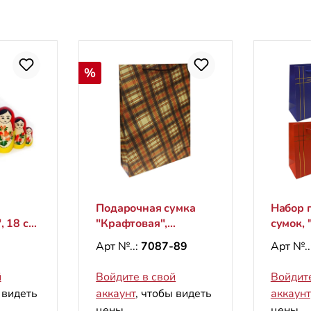
Скидка
%
Подарочная сумка
Набор 
, 18 см
"Крафтовая",
сумок, "
"Клетка", L, 44х32 см
23х18 
Арт №..:
7087-89
Арт №..
(верти
й
Войдите в свой
Войдите
 видеть
аккаунт
, чтобы видеть
аккаунт
цены.
цены.