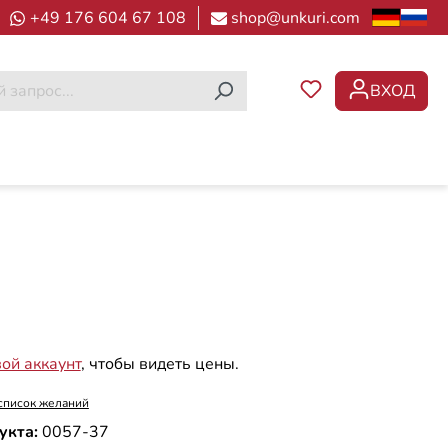
+49 176 604 67 108
shop@unkuri.com
ВХОД
У ВАС ЕСТЬ ТОВ
вой аккаунт
, чтобы видеть цены.
список желаний
укта:
0057-37