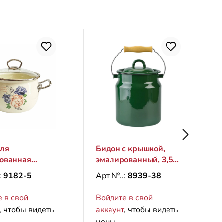
ля
Бидон с крышкой,
ованная
эмалированный, 3,5 л
 1,5 л,
"Темно зеленый"
:
9182-5
Арт №..:
8939-38
m Plus"
 в свой
Войдите в свой
, чтобы видеть
аккаунт
, чтобы видеть
цены.