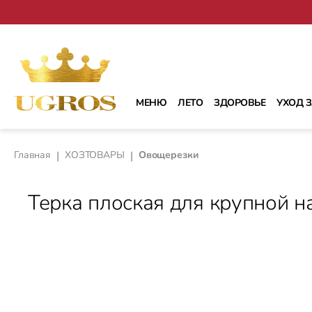
рейти к основному содержанию
Перейти к поиску
Перейти к основной навигации
МЕНЮ
ЛЕТО
ЗДОРОВЬЕ
УХОД 
Главная
|
ХОЗТОВАРЫ
|
Овощерезки
Терка плоская для крупной на
Пропустить галерею изображений