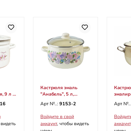
Кастрюля эмаль
Кастрю
, 9 л -
"Анабель", 5 л,
эмалир
"Premium",
"Пион",
16
Арт №..:
9153-2
Арт №..
стеклянная крышка
"Premiu
й
Войдите в свой
Войдите
 видеть
аккаунт
, чтобы видеть
аккаунт
цены.
цены.