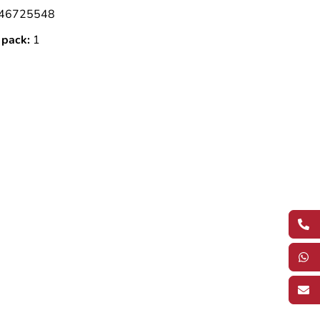
46725548
 pack:
1