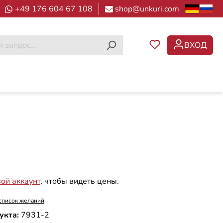
+49 176 604 67 108
shop@unkuri.com
ВХОД
У ВАС ЕСТЬ ТОВ
вой аккаунт
, чтобы видеть цены.
список желаний
укта:
7931-2