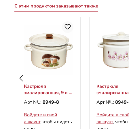
С этим продуктом заказывают также
Пропустить галерею продуктов
Кастрюля
Кастрюля
эмалированная, 9 л -
эмалированная
"Грибы"
"Магнолия"
Арт №..:
8949-8
Арт №..:
8949-
Войдите в свой
Войдите в сво
аккаунт
, чтобы видеть
аккаунт
, чтобы
цены.
цены.