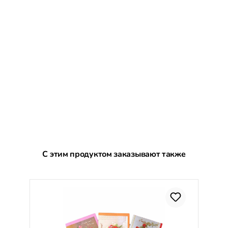
Пропустить галерею продуктов
С этим продуктом заказывают также
С
%