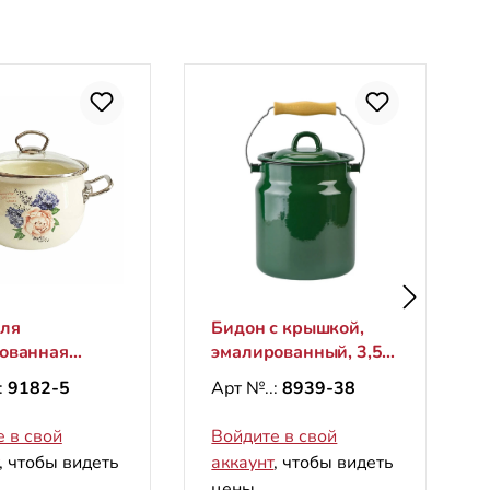
ля
Бидон с крышкой,
ованная
эмалированный, 3,5 л
 1,5 л,
"Темно зеленый"
:
9182-5
Арт №..:
8939-38
m Plus"
 в свой
Войдите в свой
, чтобы видеть
аккаунт
, чтобы видеть
цены.