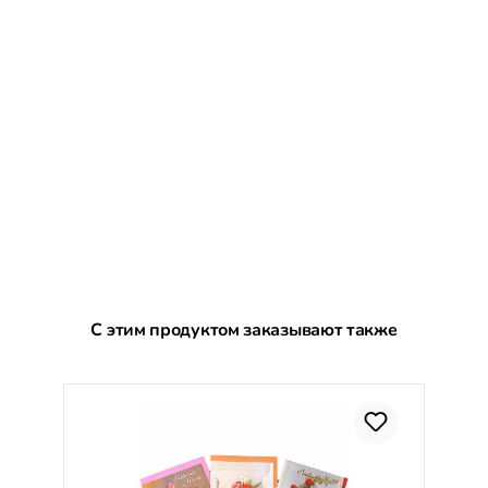
Пропустить галерею продуктов
С этим продуктом заказывают также
С
%