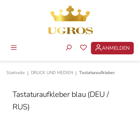
Zum Hauptinhalt springen
ANMELDEN
DU HAST 0 PRODUKTE 
Startseite
|
DRUCK UND MEDIEN
|
Tastaturaufkleber
Tastaturaufkleber blau (DEU /
RUS)
Bildergalerie überspringen