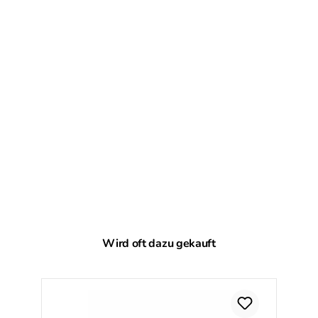
Produktgalerie überspringen
Wird oft dazu gekauft
Ra
%