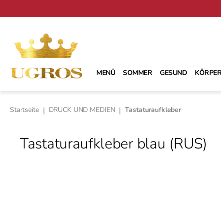
m Hauptinhalt springen
Zur Suche springen
Zur Hauptnavigation springen
MENÜ
SOMMER
GESUND
KÖRPER
Startseite
|
DRUCK UND MEDIEN
|
Tastaturaufkleber
Tastaturaufkleber blau (RUS)
Bildergalerie überspringen