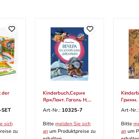
 der
Kinderbuch,Серия
Kinderb
ЯркЛент. Гоголь Н.
Гримм.
"Вечера на хуторе
сказки
-SET
Art-Nr.:
10325-7
Art-Nr.
близ Диканьки"
сказоч
e sich
Bitte
melden Sie sich
Bitte
me
reise zu
an
um Produktpreise zu
an
um Pr
erhalten.
erhalten