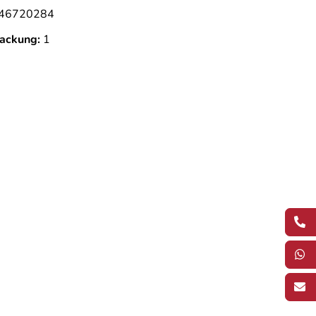
46720284
ackung:
1