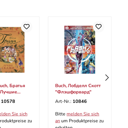
uch, Братья
Buch, Лобделл Скотт
 Лучшие
"Флэшфорвард"
 (Великие
:
10578
Art-Nr.:
10846
ники мира)
lden Sie sich
Bitte
melden Sie sich
oduktpreise zu
an
um Produktpreise zu
.
erhalten.