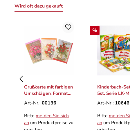
Wird oft dazu gekauft
Produktgalerie überspringen
Rabatt
%
Grußkarte mit farbigen
Kinderbuch-Set
Umschlägen, Format
5st. Serie LK-M
B6
Art-Nr.:
00136
Art-Nr.:
10646
Bitte
melden Sie sich
Bitte
melden Si
an
um Produktpreise zu
an
um Produktp
erhalten.
erhalten.