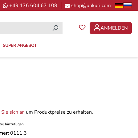
+49 176 604 67 108
shop@unkuri.com
ANMELDEN
DU HAST 0 PRODUKTE 
SUPER ANGEBOT
Sie sich an
um Produktpreise zu erhalten.
tel hinzufügen
mer:
0111.3