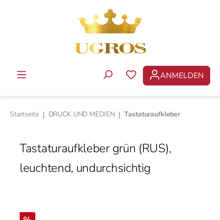
Zum Hauptinhalt springen
ANMELDEN
DU HAST 0 PRODUKTE 
Startseite
|
DRUCK UND MEDIEN
|
Tastaturaufkleber
Tastaturaufkleber grün (RUS),
leuchtend, undurchsichtig
Bildergalerie überspringen
Rabatt