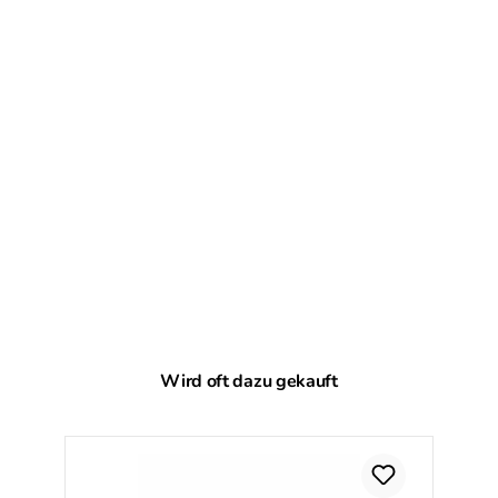
Produktgalerie überspringen
Wird oft dazu gekauft
Ra
%