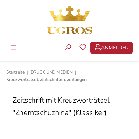
Zum Hauptinhalt springen
ANMELDEN
DU HAST 0 PRODUKTE 
Startseite
|
DRUCK UND MEDIEN
|
Kreuzworträtsel, Zeitschriften, Zeitungen
Zeitschrift mit Kreuzworträtsel
"Zhemtschuzhina" (Klassiker)
Bildergalerie überspringen