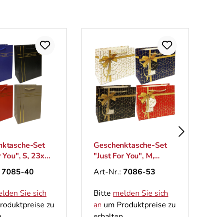
nktasche-Set
Geschenktasche-Set
r You", S, 23x18
"Just For You", M,
26x33 cm
:
7085-40
Art-Nr.:
7086-53
lden Sie sich
Bitte
melden Sie sich
oduktpreise zu
an
um Produktpreise zu
.
erhalten.