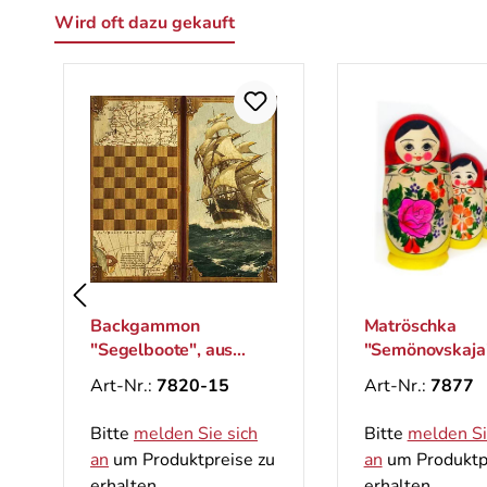
Wird oft dazu gekauft
Produktgalerie überspringen
Backgammon
Matröschka
"Segelboote", aus
"Semönovskaja
Holz, 600x600 mm
(5 Figuren)
Art-Nr.:
7820-15
Art-Nr.:
7877
Bitte
melden Sie sich
Bitte
melden Si
an
um Produktpreise zu
an
um Produktp
erhalten.
erhalten.