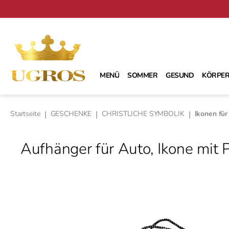
m Hauptinhalt springen
Zur Suche springen
Zur Hauptnavigation springen
MENÜ
SOMMER
GESUND
KÖRPER
Startseite
|
GESCHENKE
|
CHRISTLICHE SYMBOLIK
|
Ikonen für
Aufhänger für Auto, Ikone mit P
Bildergalerie überspringen