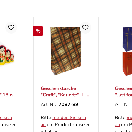
Rabatt
%
Geschenktasche
Gesche
",18 cm
"Craft", "Кarierte", L,
"Just fo
44x32 cm
cm
Art-Nr.:
7087-89
Art-Nr.
e sich
Bitte
melden Sie sich
Bitte
me
reise zu
an
um Produktpreise zu
an
um Pr
erhalten.
erhalten