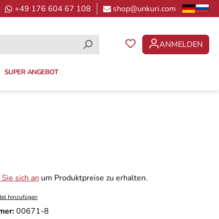
+49 176 604 67 108
shop@unkuri.com
ANMELDEN
DU HAST 0 PRODUKTE 
SUPER ANGEBOT
Sie sich an
um Produktpreise zu erhalten.
tel hinzufügen
mer:
00671-8