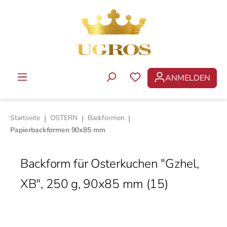
Zum Hauptinhalt springen
ANMELDEN
DU HAST 0 PRODUKTE 
Startseite
|
OSTERN
|
Backformen
|
Papierbackformen 90х85 mm
Backform für Osterkuchen "Gzhel,
ХВ", 250 g, 90х85 mm (15)
Bildergalerie überspringen