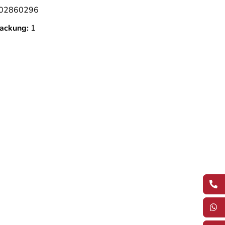
02860296
ackung:
1