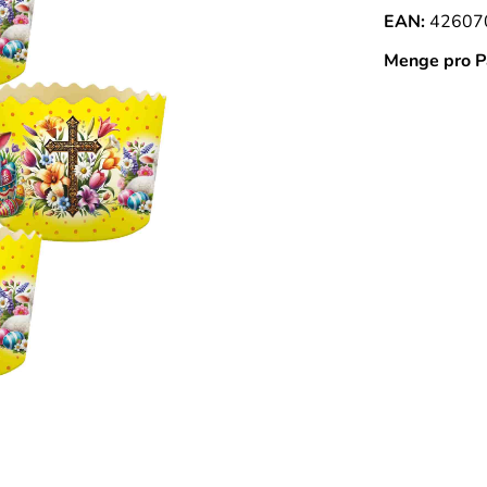
EAN:
42607
Menge pro P