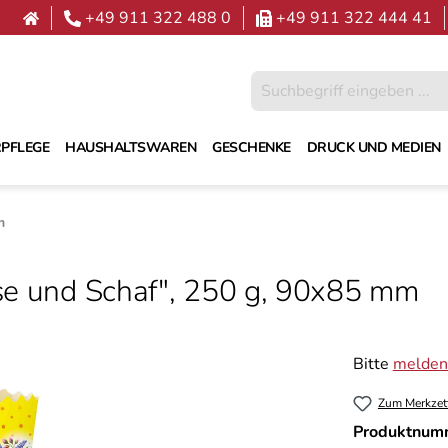
+49 911 322 488 0
+49 911 322 444 41
PFLEGE
HAUSHALTSWAREN
GESCHENKE
DRUCK UND MEDIEN
m
se und Schaf", 250 g, 90х85 mm
Bitte
melden 
Zum Merkzet
Produktnum