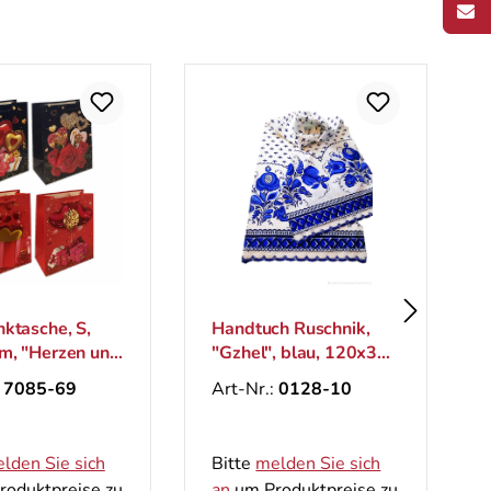
ktasche, S,
Handtuch Ruschnik,
m, "Herzen und
"Gzhel", blau, 120х35
cm
:
7085-69
Art-Nr.:
0128-10
lden Sie sich
Bitte
melden Sie sich
oduktpreise zu
an
um Produktpreise zu