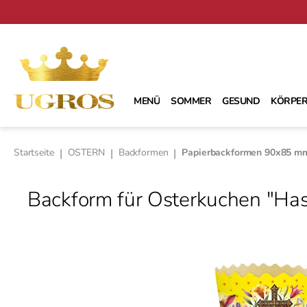
m Hauptinhalt springen
Zur Suche springen
Zur Hauptnavigation springen
MENÜ
SOMMER
GESUND
KÖRPER
Startseite
|
OSTERN
|
Backformen
|
Papierbackformen 90х85 m
Backform für Osterkuchen "Ha
Bildergalerie überspringen