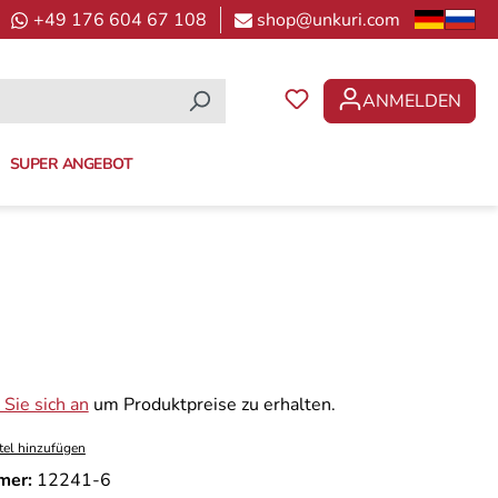
+49 176 604 67 108
shop@unkuri.com
ANMELDEN
DU HAST 0 PRODUKTE 
SUPER ANGEBOT
Sie sich an
um Produktpreise zu erhalten.
tel hinzufügen
mer:
12241-6