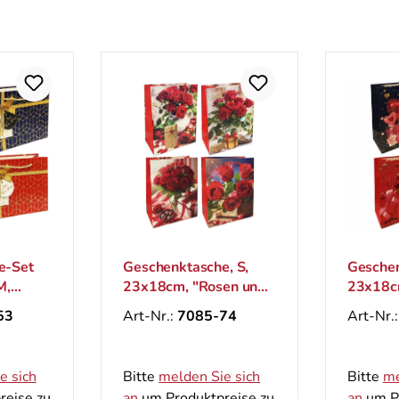
e-Set
Geschenktasche, S,
Geschen
M,
23x18cm, "Rosen und
23x18c
Geschenk 3D"
Rosen"
53
Art-Nr.:
7085-74
Art-Nr.
e sich
Bitte
melden Sie sich
Bitte
me
reise zu
an
um Produktpreise zu
an
um Pr