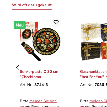
Wird oft dazu gekauft
Produktgalerie überspringen
Neu
Servierplatte Ø 30 cm
Geschenktasch
"Chochloma-
"Just For You", 
Eberesche" mit
26x33 cm
Art-Nr.:
8744-3
Art-Nr.:
7086-
Kuchenspatel für die
Torte
Bitte
melden Sie sich
Bitte
melden Si
an
um Produktpreise zu
an
um Produktp