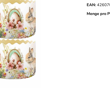
EAN:
42607
Menge pro P