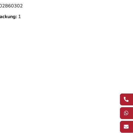
02860302
ackung:
1