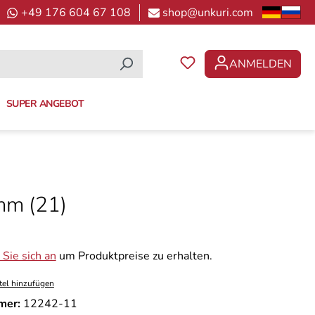
+49 176 604 67 108
shop@unkuri.com
ANMELDEN
DU HAST 0 PRODUKTE 
SUPER ANGEBOT
mm (21)
Sie sich an
um Produktpreise zu erhalten.
tel hinzufügen
mer:
12242-11