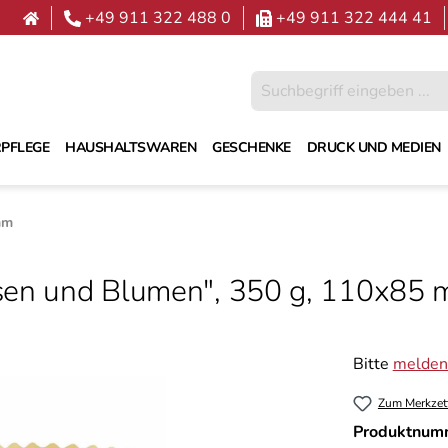
+49 911 322 488 0
+49 911 322 444 41
PFLEGE
HAUSHALTSWAREN
GESCHENKE
DRUCK UND MEDIEN
mm
sen und Blumen", 350 g, 110х85 
Bitte
melden 
Zum Merkzet
Produktnum