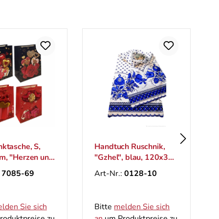
ktasche, S,
Handtuch Ruschnik,
m, "Herzen und
"Gzhel", blau, 120х35
cm
:
7085-69
Art-Nr.:
0128-10
lden Sie sich
Bitte
melden Sie sich
oduktpreise zu
an
um Produktpreise zu