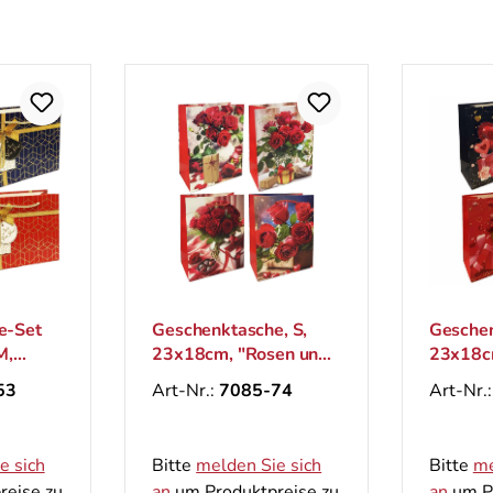
e-Set
Geschenktasche, S,
Geschen
M,
23x18cm, "Rosen und
23x18c
Geschenk 3D"
Rosen"
53
Art-Nr.:
7085-74
Art-Nr.
e sich
Bitte
melden Sie sich
Bitte
me
reise zu
an
um Produktpreise zu
an
um Pr