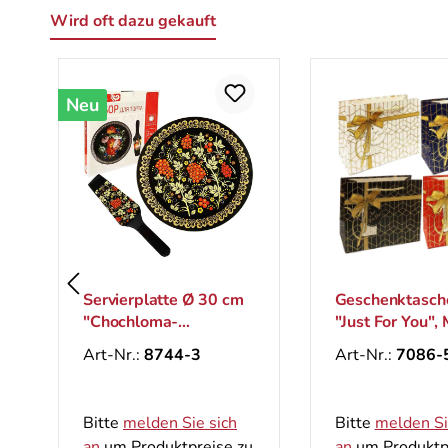
Wird oft dazu gekauft
Produktgalerie überspringen
Neu
Servierplatte Ø 30 cm
Geschenktasch
"Chochloma-
"Just For You", 
Eberesche" mit
26x33 cm
Art-Nr.:
8744-3
Art-Nr.:
7086-
Kuchenspatel für die
Torte
Bitte
melden Sie sich
Bitte
melden Si
an
um Produktpreise zu
an
um Produktp