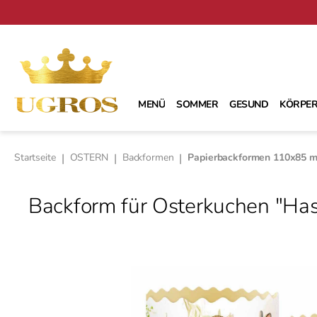
m Hauptinhalt springen
Zur Suche springen
Zur Hauptnavigation springen
MENÜ
SOMMER
GESUND
KÖRPER
Startseite
|
OSTERN
|
Backformen
|
Papierbackformen 110х85 
Backform für Osterkuchen "Ha
Bildergalerie überspringen