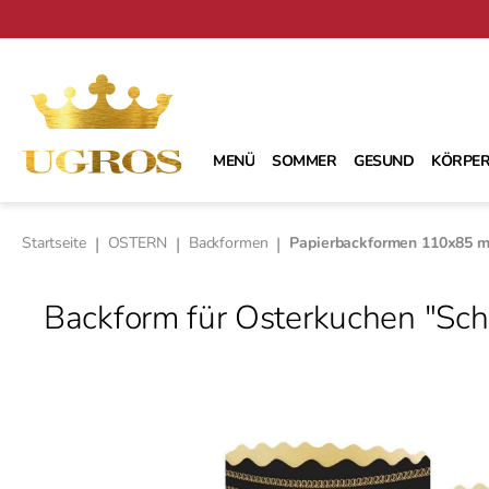
m Hauptinhalt springen
Zur Suche springen
Zur Hauptnavigation springen
MENÜ
SOMMER
GESUND
KÖRPER
Startseite
|
OSTERN
|
Backformen
|
Papierbackformen 110х85 
Backform für Osterkuchen "Sc
Bildergalerie überspringen