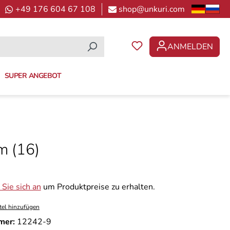
+49 176 604 67 108
shop@unkuri.com
ANMELDEN
DU HAST 0 PRODUKTE 
SUPER ANGEBOT
m (16)
Sie sich an
um Produktpreise zu erhalten.
tel hinzufügen
mer:
12242-9