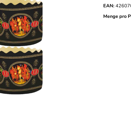
EAN:
42607
Menge pro P