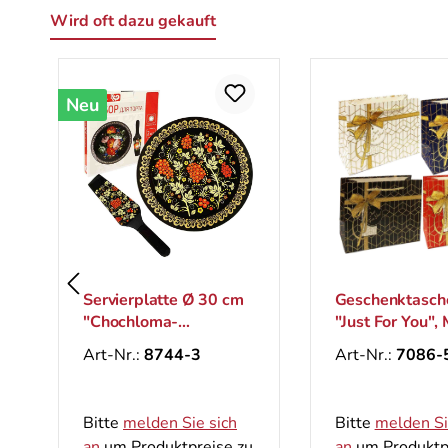
Wird oft dazu gekauft
Produktgalerie überspringen
 30 cm
Geschenktasche-Set
Geschenk
"Just For You", M,
23x18cm
26x33 cm
Geschen
Art-Nr.:
7086-53
Art-Nr.:
r die
 sich
Bitte
melden Sie sich
Bitte
mel
eise zu
an
um Produktpreise zu
an
um Pr