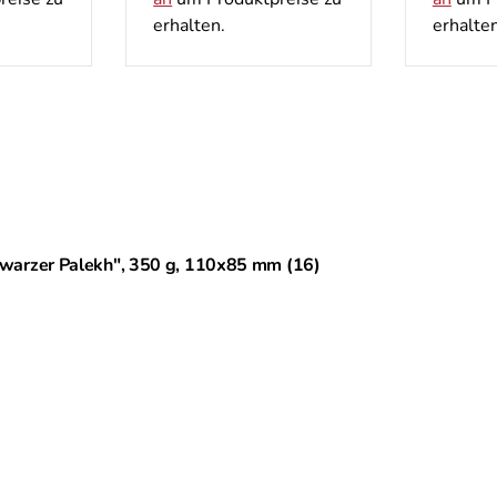
.
erhalten.
e
hwarzer Palekh", 350 g, 110х85 mm (16)