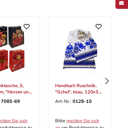
andtuch Ruschnik,
Backform für
Gzhel", blau, 120х35
Osterkuchen "SUPPER
cm
MIX", Ø 110 x 85 mm
rt-Nr.:
0128-10
Art-Nr.:
0125-
SUPERMIX110
itte
melden Sie sich
Bitte
melden Sie sich
n
um Produktpreise zu
an
um Produktpreise zu