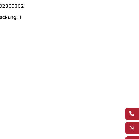
02860302
ackung:
1