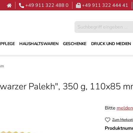
+49 911 322 488 0
+49 911 322 444 41
PFLEGE
HAUSHALTSWAREN
GESCHENKE
DRUCK UND MEDIEN
mm
hwarzer Palekh", 350 g, 110х85 m
Bitte
melden 
Zum Merkzet
Produktnum