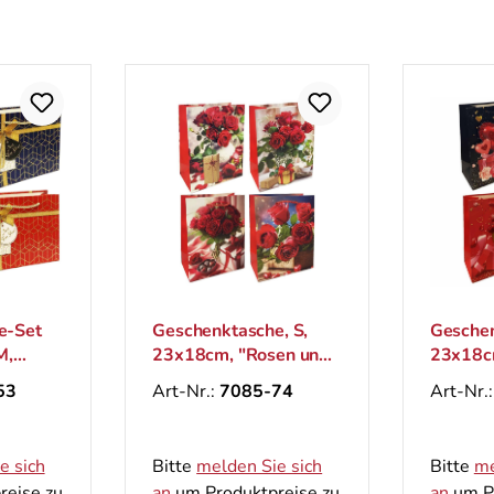
tasche, S,
Geschenktasche, S,
H
, "Rosen und
23x18cm, "Herzen und
"
k 3D"
Rosen"
7085-74
Art-Nr.:
7085-69
A
den Sie sich
Bitte
melden Sie sich
B
oduktpreise zu
an
um Produktpreise zu
a