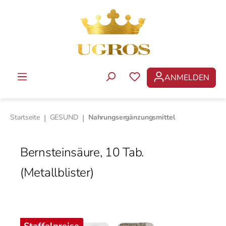
Zum Hauptinhalt springen
ANMELDEN
DU HAST 0 PRODUKTE 
Startseite
|
GESUND
|
Nahrungsergänzungsmittel
Bernsteinsäure, 10 Tab.
(Metallblister)
Bildergalerie überspringen