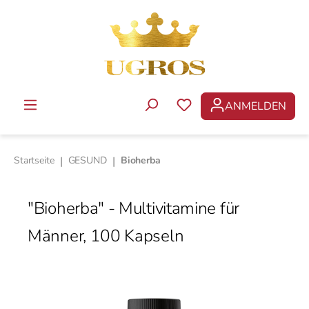
Zum Hauptinhalt springen
ANMELDEN
DU HAST 0 PRODUKTE 
Startseite
|
GESUND
|
Bioherba
"Bioherba" - Multivitamine für
Männer, 100 Kapseln
Bildergalerie überspringen