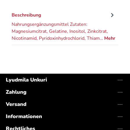
Beschreibung
Nahrungsergänzungsmittel Zutaten:
Magnesiumcitrat, Gelatine, Inositol, Zinkcitrat,
Nicotinamid, Pyridoxinhydrochlorid, Thiam…
Mehr
Lyudmila Unkuri
Zahlung
Versand
Informationen
Rechtliches