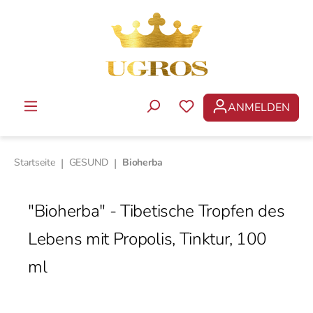
Zum Hauptinhalt springen
ANMELDEN
DU HAST 0 PRODUKTE 
Startseite
|
GESUND
|
Bioherba
"Bioherba" - Tibetische Tropfen des
Lebens mit Propolis, Tinktur, 100
ml