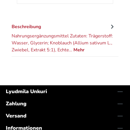
Beschreibung
Nahrungsergänzungsmittel Zutaten: Trägerstoff:
Wasser, Glycerin; Knoblauch (Allium sativum L.,
Zwiebel, Extrakt 5:1), Echte…
Mehr
Lyudmila Unkuri
Zahlung
Versand
Informationen