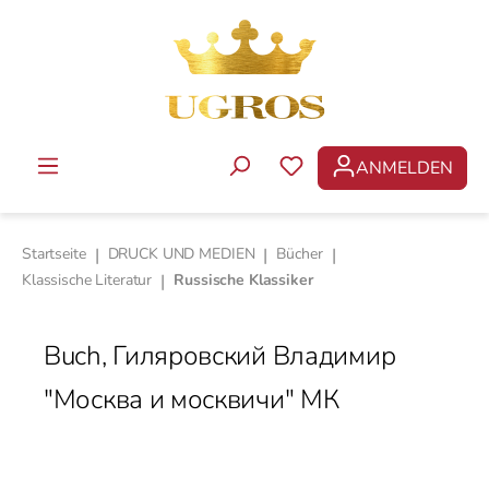
Zum Hauptinhalt springen
ANMELDEN
DU HAST 0 PRODUKTE 
Startseite
|
DRUCK UND MEDIEN
|
Bücher
|
Klassische Literatur
|
Russische Klassiker
Buch, Гиляровский Владимир
"Москва и москвичи" МК
Bildergalerie überspringen