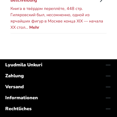
Beschreibung
Книга в твёрдом переплёте, 448 стр.
Гиляровский был, несомненно, одной из
ярчайших фигур в Москве конца XIX — начала
XX стол…
Mehr
Lyudmila Unkuri
Zahlung
Versand
Informationen
Rechtliches