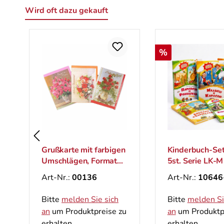
Wird oft dazu gekauft
Produktgalerie überspringen
Rabatt
%
Grußkarte mit farbigen
Kinderbuch-Set
Umschlägen, Format
5st. Serie LK-M
B6
Art-Nr.:
00136
Art-Nr.:
10646
Bitte
melden Sie sich
Bitte
melden Si
an
um Produktpreise zu
an
um Produktp
erhalten.
erhalten.