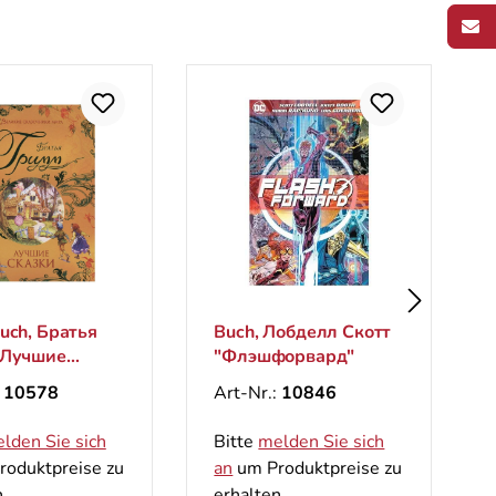
uch, Братья
Buch, Лобделл Скотт
 Лучшие
"Флэшфорвард"
 (Великие
:
10578
Art-Nr.:
10846
ники мира)
lden Sie sich
Bitte
melden Sie sich
oduktpreise zu
an
um Produktpreise zu
.
erhalten.