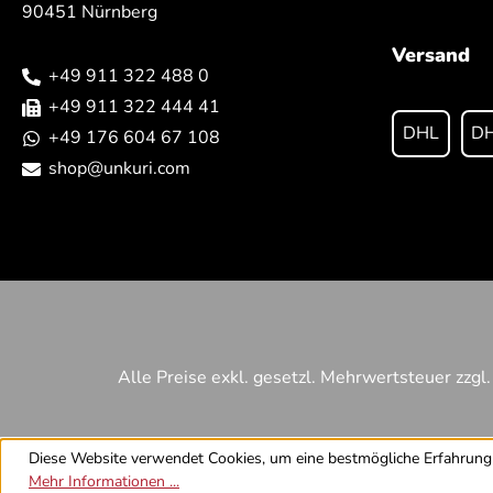
90451 Nürnberg
Versand
+49 911 322 488 0
+49 911 322 444 41
DHL
DH
+49 176 604 67 108
shop@unkuri.com
Alle Preise exkl. gesetzl. Mehrwertsteuer zzgl
Diese Website verwendet Cookies, um eine bestmögliche Erfahrung 
Mehr Informationen ...