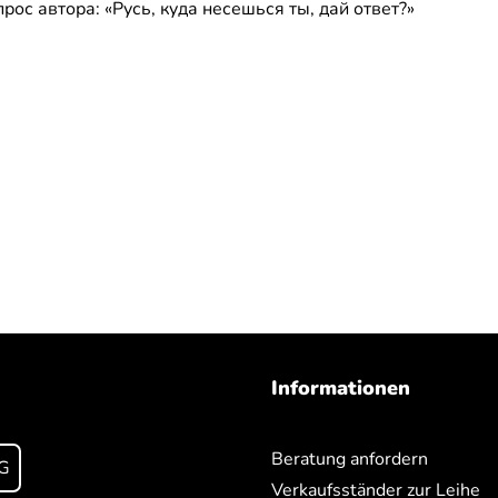
с автора: «Русь, куда несешься ты, дай ответ?»
Informationen
Beratung anfordern
G
Verkaufsständer zur Leihe