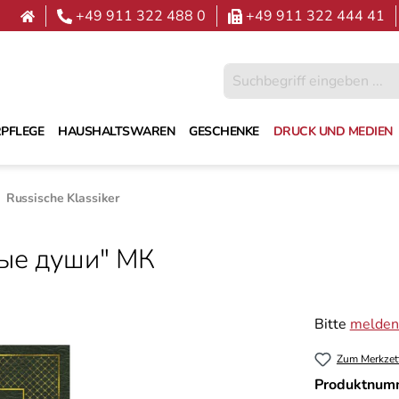
+49 911 322 488 0
+49 911 322 444 41
PFLEGE
HAUSHALTSWAREN
GESCHENKE
DRUCK UND MEDIEN
Russische Klassiker
вые души" МК
Bitte
melden 
Zum Merkzet
Produktnum