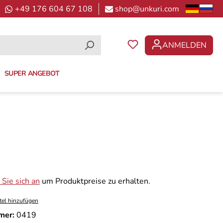
+49 176 604 67 108
shop@unkuri.com
ANMELDEN
DU HAST 0 PRODUKTE 
SUPER ANGEBOT
Sie sich an
um Produktpreise zu erhalten.
tel hinzufügen
mer:
0419